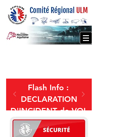
Flash Info :
DECLARATION
D'INCIDENT de VOL
Déclaration d'incidents
de vol : la DGAC a mis en