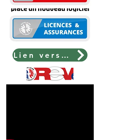
place un nouveau logiciel
ECCAIRS
Guide d'utilisation
Lien vers l'agenda fédéral